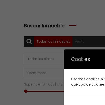
Buscar Inmueble
Todos los inmuebles
Venta
Cookies
Usamos cookies. Si 
Superficie [
0
-
650
] m2
qué tipo de cookies