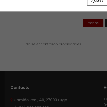
Ajustes
TODOS
No se encontraron propiedades
Contacto
H
L
Camiño Real, 40, 27003 Lugo
9