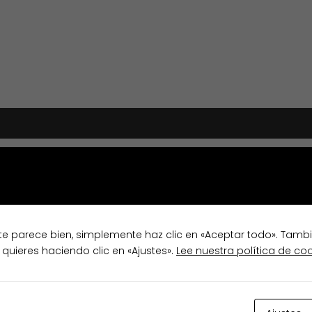
P
te parece bien, simplemente haz clic en «Aceptar todo». Tamb
 quieres haciendo clic en «Ajustes».
Lee nuestra política de co