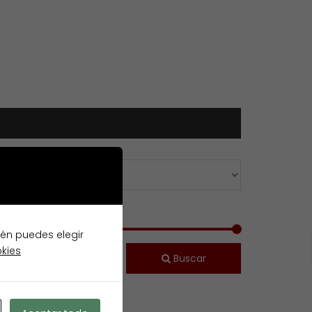
recio [
20.000
-
450.000
]€
ién puedes elegir
okies
Buscar