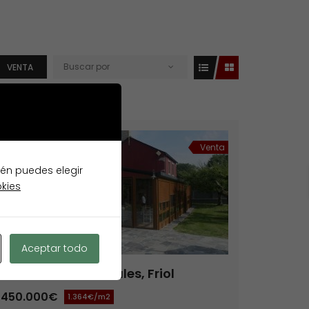
Buscar por
VENTA
Destacados
Venta
ién puedes elegir
okies
Aceptar todo
2 chalets individuales, Friol
450.000€
1.364€/m2