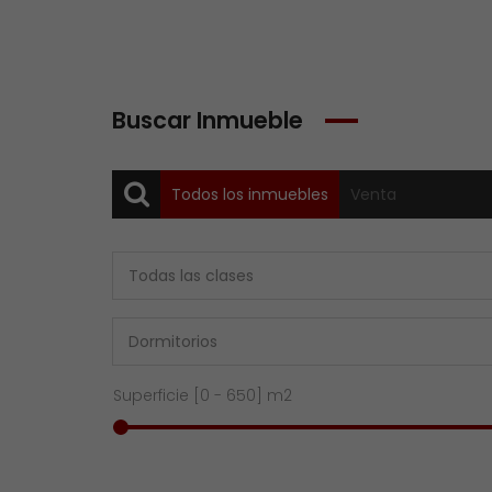
Buscar Inmueble
Todos los inmuebles
Venta
Superficie [
0
-
650
] m2