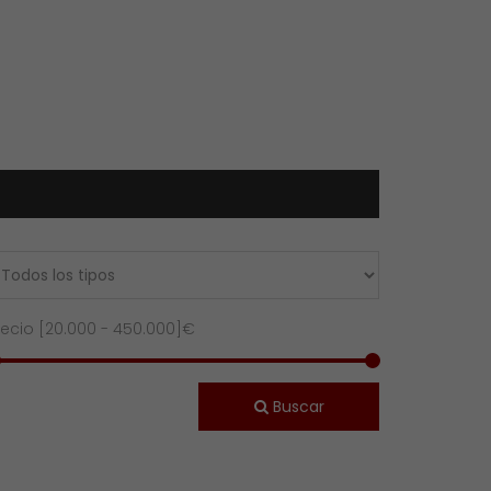
recio [
20.000
-
450.000
]€
Buscar