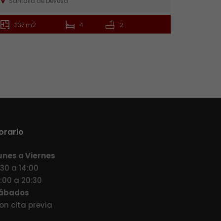
Santalla de Devesa
337 m2
4
2
orario
unes a Viernes
:30 a 14:00
7:00 a 20:30
ábados
on cita previa