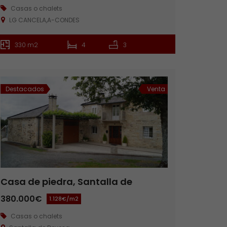
Casas o chalets
LG CANCELA,A-CONDES
330 m2
4
3
Destacados
Venta
Casa de piedra, Santalla de
Devesa
380.000€
1.128€/m2
Casas o chalets