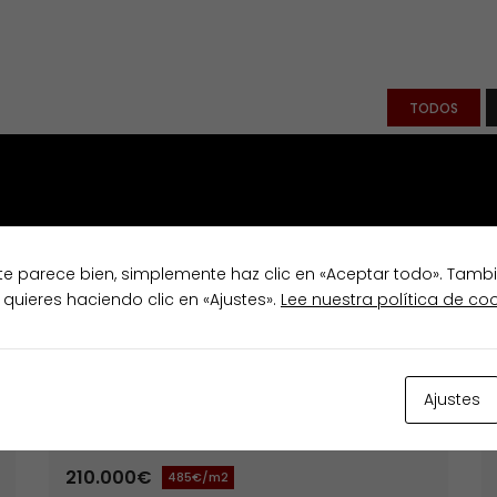
TODOS
Destacados
Venta
te parece bien, simplemente haz clic en «Aceptar todo». Tamb
 quieres haciendo clic en «Ajustes».
Lee nuestra política de co
Ajustes
Chalet de 4 dormitorios, Currás-
Friol
210.000€
485€/m2