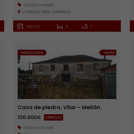
Casas o chalets
LG BARALLOBRE-CARBALLO
433 m2
4
1
Destacados
Venta
Casa de piedra, Vilar – Meilán
100.000€
238€/m2
Casas o chalets