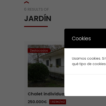
6 RESULTS OF
JARDÍN
Cookies
Destacados
Venta
Usamos cookies. Si 
qué tipo de cookies
Chalet individual de 4 dormitorios,
Ludrio – Castro de Rei
250.000€
1.923€/m2