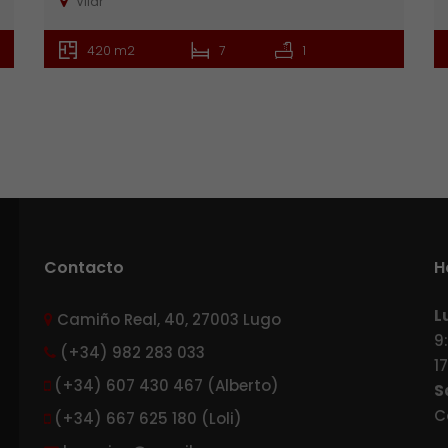
Vilar
420 m2
7
1
Contacto
H
L
Camiño Real, 40, 27003 Lugo
9
(+34) 982 283 033
1
(+34) 607 430 467 (Alberto)
S
C
(+34) 667 625 180 (Loli)