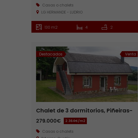
Casas o chalets
LG HERMANDE - LUDRIO
130 m2
4
2
Destacados
Venta
Chalet de 3 dormitorios, Piñeiras-
Guntín
279.000€
2.364€/m2
Casas o chalets