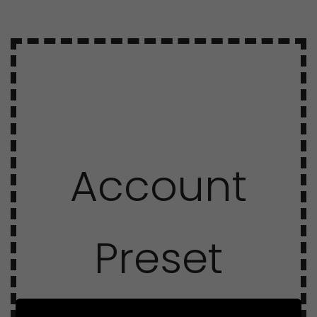
Account
Preset