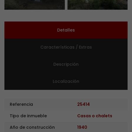
Detalles
Características / Extras
Descripción
Localización
Referencia
25414
Tipo de inmueble
Casas o chalets
Año de construcción
1940