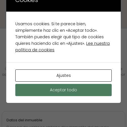
Usamos cookies. Si te parece bien,
simplemente haz clic en «Aceptar todo».
También puedes elegir qué tipo de cookies
quieres haciendo clic en «Ajustes».
Lee nuestra
política de cookies
✦ LEY 10/2025 · TRANSPARENCIA INMOBILIARIA
Calculadora de gastos de
Compraventa
Calcula el coste total real de adquisición de este inmueble de
acuerdo con las obligaciones de transparencia establecidas por
Ajustes
la Ley 10/2025.
Aceptar todo
1
2
3
Inmueble
Financiación
Resultado
Datos del inmueble