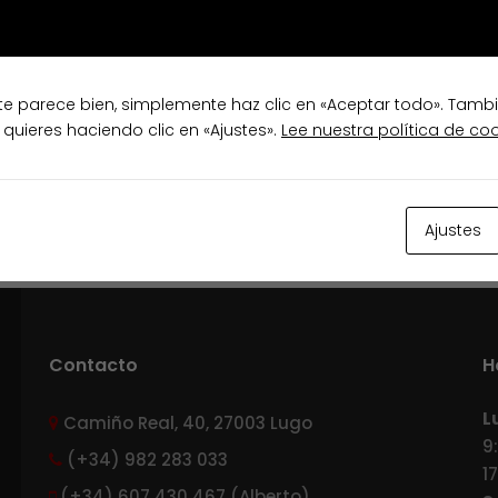
te parece bien, simplemente haz clic en «Aceptar todo». Tamb
 quieres haciendo clic en «Ajustes».
Lee nuestra política de co
Ajustes
Contacto
H
L
Camiño Real, 40, 27003 Lugo
9
(+34) 982 283 033
1
(+34) 607 430 467 (Alberto)