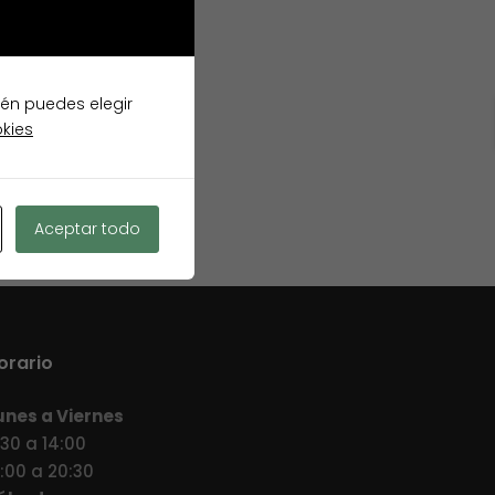
ién puedes elegir
okies
Aceptar todo
orario
unes a Viernes
:30 a 14:00
7:00 a 20:30