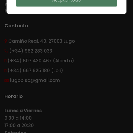
Política de Privacidad
Política de cookies
Contacto
Camiño Real, 40, 27003 Lugo
(+34) 982 283 033
(+34) 607 430 467 (Alberto)
(+34) 667 625 180 (Loli)
lugopiso@gmail.com
Horario
Lunes a Viernes
9:30 a 14:00
17:00 a 20:30
Sábados