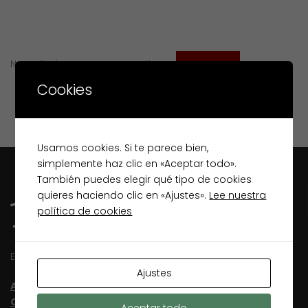
Necesita ingresar para continuar
Ingreso
Cookies
Usamos cookies. Si te parece bien,
simplemente haz clic en «Aceptar todo».
También puedes elegir qué tipo de cookies
quieres haciendo clic en «Ajustes».
Lee nuestra
política de cookies
Especialistas inmobiliarios en Lugo desde 2003
Ajustes
Aviso Legal
Condiciones de uso
Aceptar todo