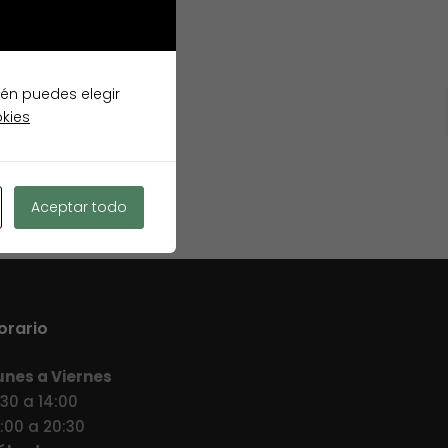
ién puedes elegir
okies
Aceptar todo
orario
unes a Viernes
:30 a 14:00
7:00 a 20:30