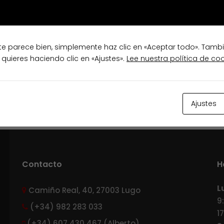
te parece bien, simplemente haz clic en «Aceptar todo». Tamb
 quieres haciendo clic en «Ajustes».
Lee nuestra política de co
Ajustes
Contacto
H
L
Camiño Real, 40, 27003 Lugo
9
(+34) 982 283 033
1
(+34) 607 430 467 (Alberto)