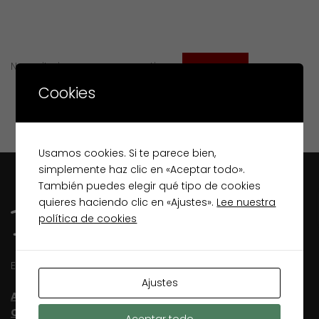
Necesita ingresar para continuar
Ingreso
Cookies
Usamos cookies. Si te parece bien,
simplemente haz clic en «Aceptar todo».
También puedes elegir qué tipo de cookies
quieres haciendo clic en «Ajustes».
Lee nuestra
política de cookies
Especialistas inmobiliarios en Lugo desde 2003
Ajustes
Aviso Legal
Condiciones de uso
Aceptar todo