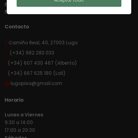
Política de Privacidad
Política de cookies
Contacto
Camiño Real, 40, 27003 Lugo
(+34) 982 283 033
(+34) 607 430 467 (Alberto)
(+34) 667 625 180 (Loli)
lugopiso@gmail.com
Horario
Lunes a Viernes
9:30 a 14:00
17:00 a 20:30
Sábados