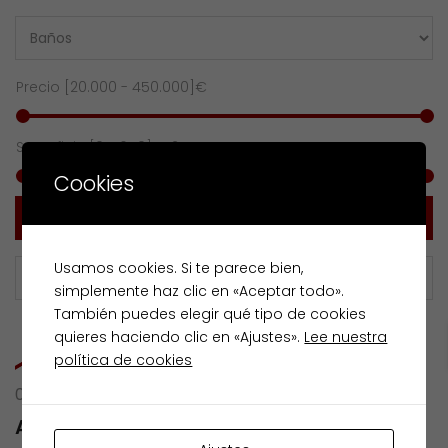
Precio [
20.000
-
450.000
]€
Superficie [
0
-
650
] m2
Cookies
Buscar
Usamos cookies. Si te parece bien,
simplemente haz clic en «Aceptar todo».
También puedes elegir qué tipo de cookies
quieres haciendo clic en «Ajustes».
Lee nuestra
política de cookies
0 RESULTS OF
ALCALDE PIMENTEL