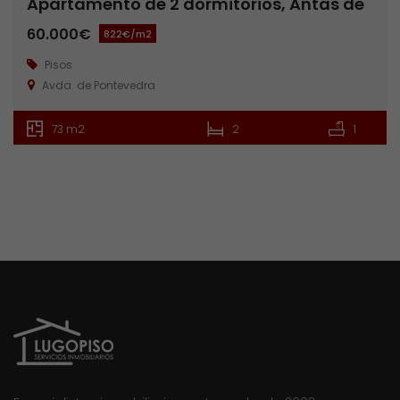
Apartamento de 2 dormitorios, Antas de
Ulla
60.000€
822€/m2
Pisos
Avda. de Pontevedra
73 m2
2
1