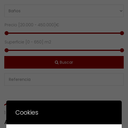
Precio [
20.000
-
450.000
]€
Superficie [
0
-
650
] m2
Buscar
Cookies
1 RESULTS OF
AVDA. DE PONTEVEDRA