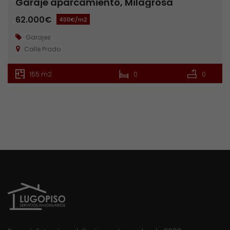
Garaje aparcamiento, Milagrosa
62.000€
400€/m2
Garajes
Calle Prado
155 m2
0
0