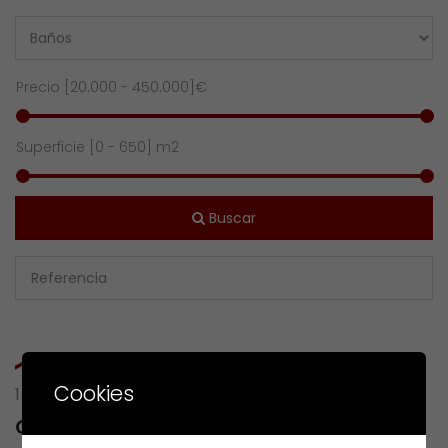
Precio [
20.000
-
450.000
]€
Superficie [
0
-
650
] m2
Buscar
Cookies
1 RESULTS OF
CALLE PRADO