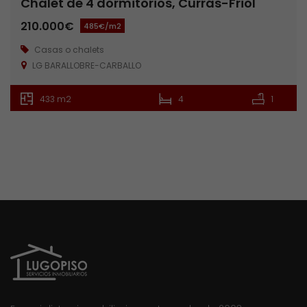
Chalet de 4 dormitorios, Currás-Friol
210.000€
485€/m2
Casas o chalets
LG BARALLOBRE-CARBALLO
433 m2
4
1