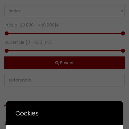
Precio [
20.000
-
450.000
]€
Superficie [
0
-
650
] m2
Buscar
Cookies
1 RESULTS OF
LG BARALLOBRE-CARBALLO