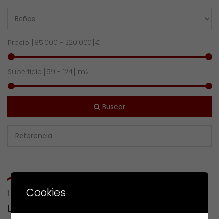
Precio [
85.000
-
220.000
]€
Superficie [
59
-
124
] m2
Buscar
Cookies
1 RESULTS OF
LG CANCELA,A-CONDES