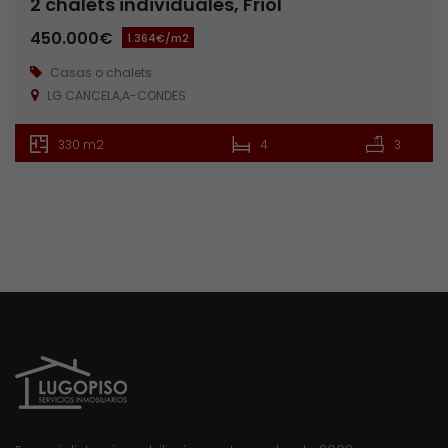
2 chalets individuales, Friol
450.000€
1.364€/m2
Casas o chalets
LG CANCELA,A-CONDES
330 m2
4
3