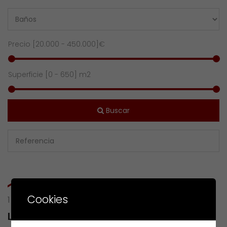
Precio [
20.000
-
450.000
]€
Superficie [
0
-
650
] m2
Buscar
Cookies
1 RESULTS OF
LG FARGOS - PQ CONSTANTE