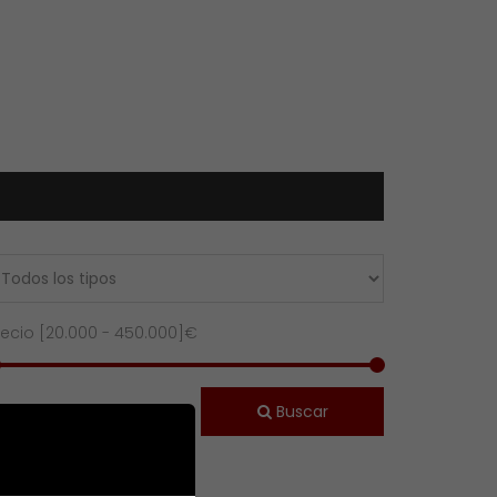
recio [
20.000
-
450.000
]€
Buscar