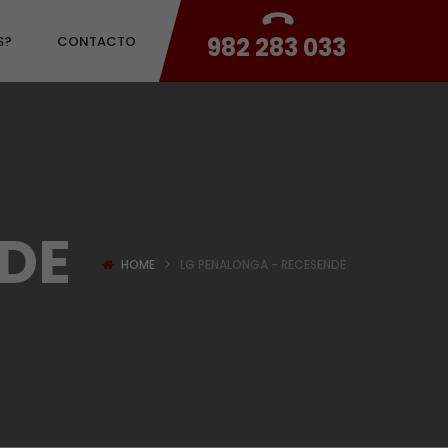
982 283 033
S?
CONTACTO
DE
HOME
LG PENALONGA - RECESENDE