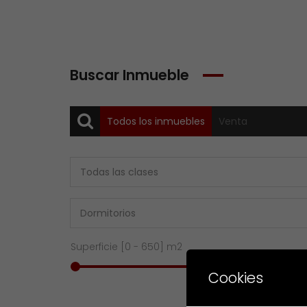
Buscar Inmueble
Todos los inmuebles
Venta
Superficie [
0
-
650
] m2
Cookies