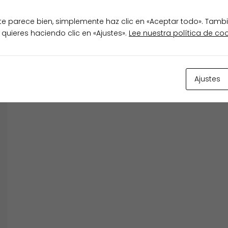
te parece bien, simplemente haz clic en «Aceptar todo». Tamb
 quieres haciendo clic en «Ajustes».
Lee nuestra política de co
ESENDE
TODOS
Ajustes