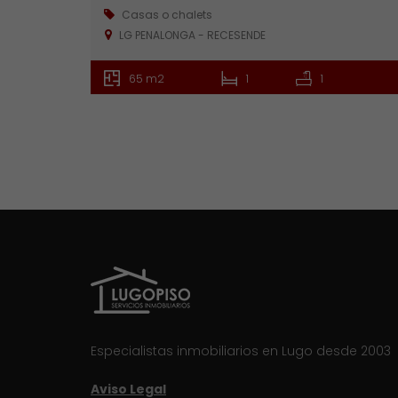
Casas o chalets
LG PENALONGA - RECESENDE
65 m2
1
1
Especialistas inmobiliarios en Lugo desde 2003
Aviso Legal