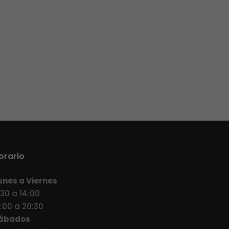
orario
unes a Viernes
:30 a 14:00
7:00 a 20:30
ábados