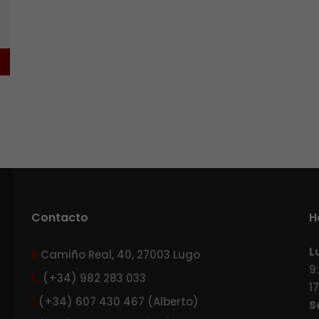
Contacto
H
L
Camiño Real, 40, 27003 Lugo
9
(+34) 982 283 033
1
(+34) 607 430 467 (Alberto)
S