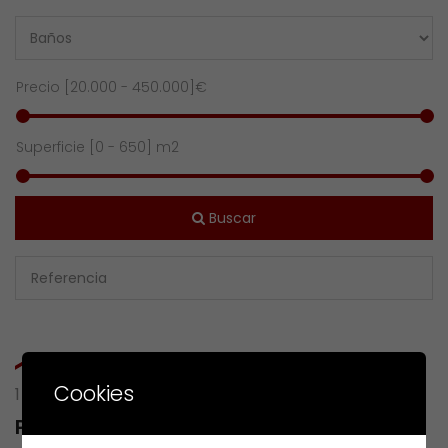
Precio [
20.000
-
450.000
]€
Superficie [
0
-
650
] m2
Buscar
Cookies
1 RESULTS OF
PIÑEIRAS, GUNTÍN