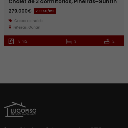
Chalet de 3 dormitorios, Piñeiras-Guntín
279.000€
2.364€/m2
Casas o chalets
Piñeiras, Guntín
118 m2
3
2