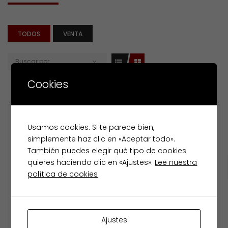
TODOS
VENTA
Buscar por
Cookies
Destacados
Venta
Usamos cookies. Si te parece bien,
simplemente haz clic en «Aceptar todo».
También puedes elegir qué tipo de cookies
quieres haciendo clic en «Ajustes».
Lee nuestra
política de cookies
Ajustes