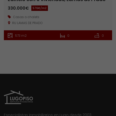
330.000€
576€/m2
Casas o chalets
RU LAMAS DE PRADO
573 m2
0
0
Especialistas inmobiliarios en Lugo desde 2003