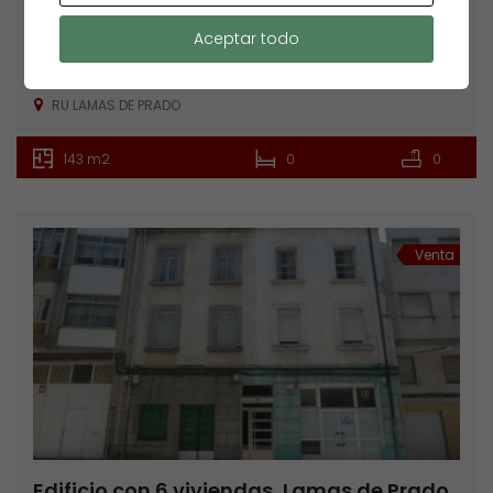
Entreplanta, Lamas de Prado
Aceptar todo
39.000€
273€/m2
Locales
RU LAMAS DE PRADO
143 m2
0
0
Venta
Edificio con 6 viviendas, Lamas de Prado