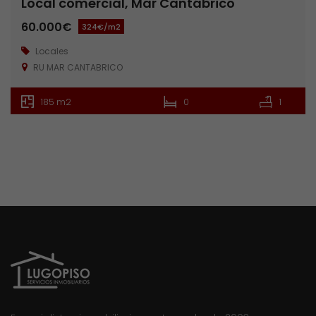
Local comercial, Mar Cantábrico
60.000€
324€/m2
Locales
RU MAR CANTABRICO
185 m2
0
1