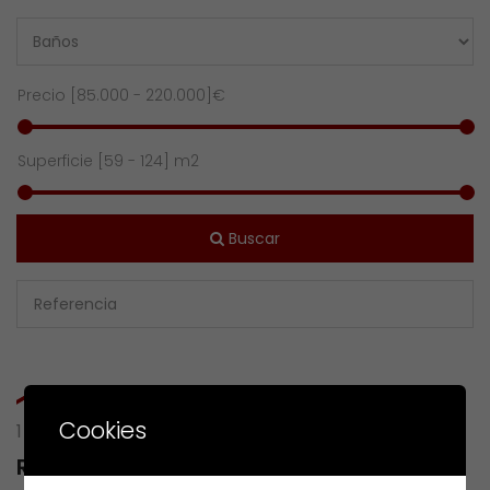
Precio [
85.000
-
220.000
]€
Superficie [
59
-
124
] m2
Buscar
Cookies
1 RESULTS OF
RU MAR CANTABRICO