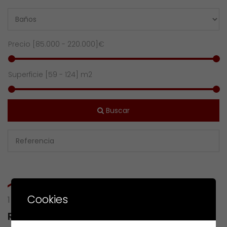
Precio [
85.000
-
220.000
]€
Superficie [
59
-
124
] m2
Buscar
Cookies
1 RESULTS OF
RU MAR CANTABRICO