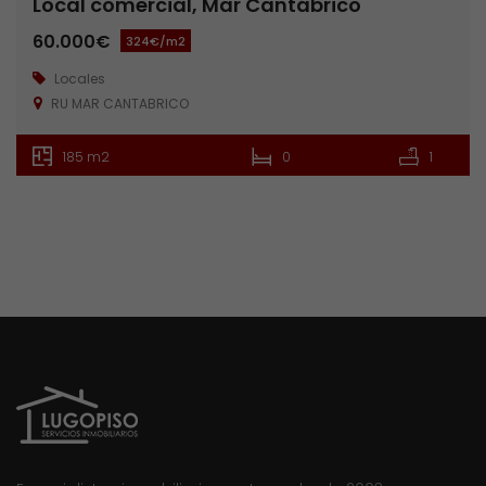
Local comercial, Mar Cantábrico
60.000€
324€/m2
Locales
RU MAR CANTABRICO
185 m2
0
1