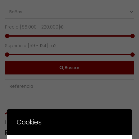
Precio [
85.000
-
220.000
]€
Superficie [
59
-
124
] m2
Buscar
Cookies
1 RESULTS OF
RU MAR CANTABRICO