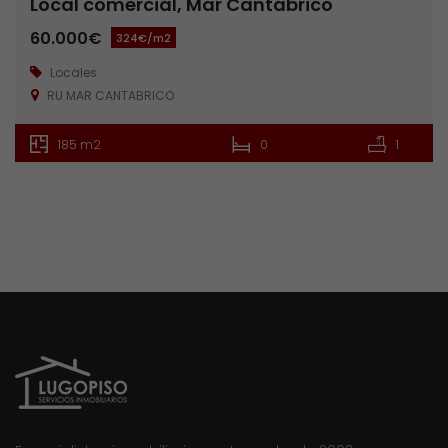
Local comercial, Mar Cantábrico
60.000€
324€/m2
Locales
RU MAR CANTABRICO
185 m2
0
1