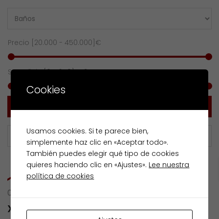
Precio [
20.000
-
450.000
]€
Superficie [
0
-
650
] m2
Cookies
Buscar
Usamos cookies. Si te parece bien,
simplemente haz clic en «Aceptar todo».
También puedes elegir qué tipo de cookies
quieres haciendo clic en «Ajustes».
Lee nuestra
política de cookies
0 RESULTS OF
XOSÉ PUYAL Y BALFER