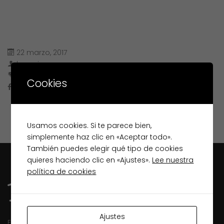
22 marzo, 2017
lugopiso
Cookies
Usamos cookies. Si te parece bien,
simplemente haz clic en «Aceptar todo».
También puedes elegir qué tipo de cookies
quieres haciendo clic en «Ajustes».
Lee nuestra
política de cookies
Ajustes
Especialistas inmobiliarios en Lugo desde 2003