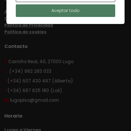
Aceptar todo
Aviso Legal
Condiciones de uso
Política de Privacidad
Política de cookies
Contacto
Camiño Real, 40, 27003 Lugo
(+34) 982 283 033
(+34) 607 430 467 (Alberto)
(+34) 667 625 180 (Loli)
lugopiso@gmail.com
Horario
Lunes a Viernes