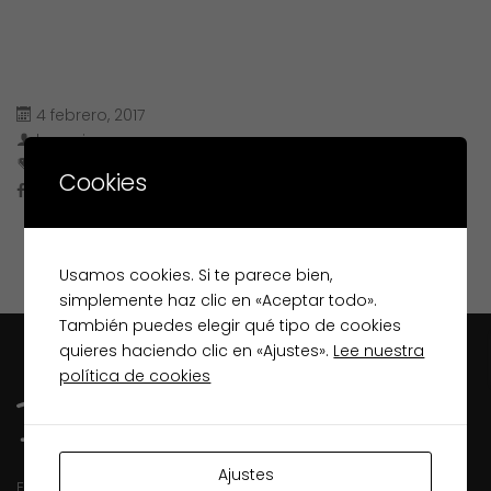
4 febrero, 2017
lugopiso
Cookies
Usamos cookies. Si te parece bien,
simplemente haz clic en «Aceptar todo».
También puedes elegir qué tipo de cookies
quieres haciendo clic en «Ajustes».
Lee nuestra
política de cookies
Ajustes
Especialistas inmobiliarios en Lugo desde 2003