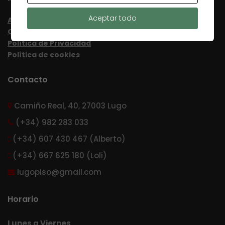
Aceptar todo
Aviso Legal
Condiciones de uso
Política de Privacidad
Política de cookies
Contacto
Camiño Real, 40, 27003 Lugo
(+34) 982 283 033
(+34) 607 430 467 (Alberto)
(+34) 667 625 180 (Loli)
lugopiso@gmail.com
Horario
Lunes a Viernes