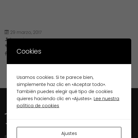
29 marzo, 2017
lugopiso
Cookies
Usamos cookies. Si te parece bien,
simplemente haz clic en «Aceptar todo».
También puedes elegir qué tipo de cookies
quieres haciendo clic en «Ajustes».
Lee nuestra
política de cookies
Ajustes
Especialistas inmobiliarios en Lugo desde 2003