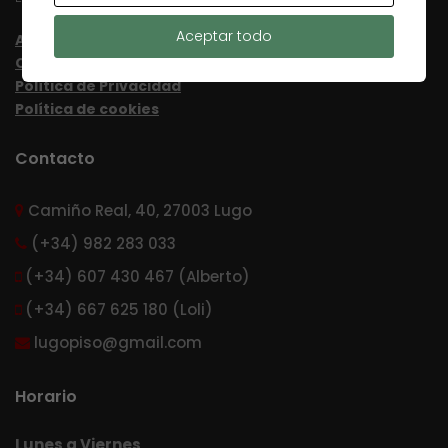
Aceptar todo
Aviso Legal
Condiciones de uso
Política de Privacidad
Política de cookies
Contacto
Camiño Real, 40, 27003 Lugo
(+34) 982 283 033
(+34) 607 430 467 (Alberto)
(+34) 667 625 180 (Loli)
lugopiso@gmail.com
Horario
Lunes a Viernes