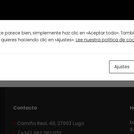
te parece bien, simplemente haz clic en «Aceptar todo». Tamb
 quieres haciendo clic en «Ajustes».
Lee nuestra política de co
Ajustes
Contacto
H
L
Camiño Real, 40, 27003 Lugo
9
(+34) 982 283 033