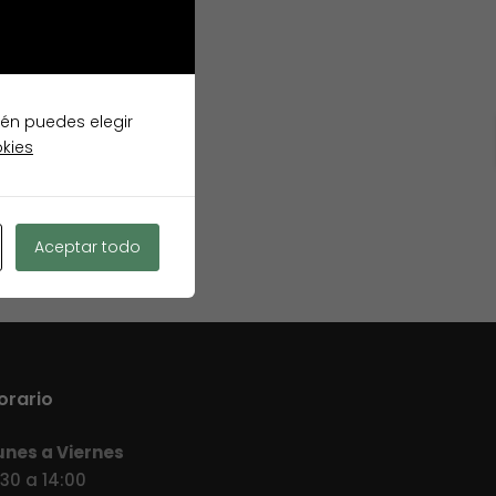
ién puedes elegir
okies
Aceptar todo
orario
unes a Viernes
:30 a 14:00