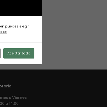
ién puedes elegir
okies
Aceptar todo
orario
unes a Viernes
:30 a 14:00