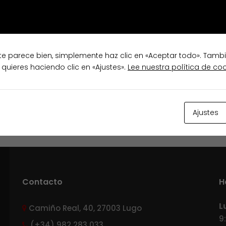
te parece bien, simplemente haz clic en «Aceptar todo». Tamb
 quieres haciendo clic en «Ajustes».
Lee nuestra política de co
Ajustes
Contacto
H
L
Camiño Real, 40, 27003 Lugo
9
(+34) 982 283 033