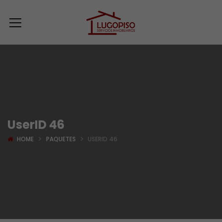
UserID 46
HOME
PAQUETES
USERID 46