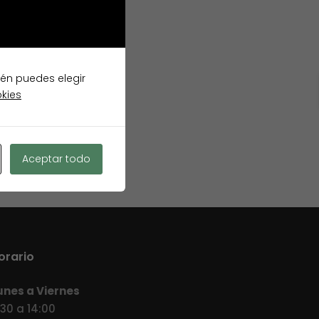
ién puedes elegir
okies
Aceptar todo
orario
unes a Viernes
:30 a 14:00