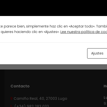
te parece bien, simplemente haz clic en «Aceptar todo». Tamb
 quieres haciendo clic en «Ajustes».
Lee nuestra política de co
Ajustes
Contacto
H
L
Camiño Real, 40, 27003 Lugo
9
(+34) 982 283 033