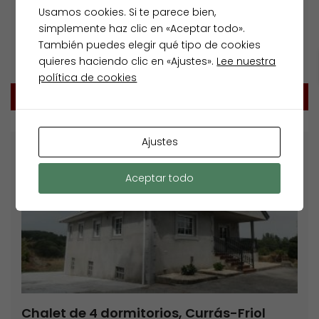
Devesa
Usamos cookies. Si te parece bien,
149.000€
1.355€/m2
simplemente haz clic en «Aceptar todo».
También puedes elegir qué tipo de cookies
Casas o chalets
quieres haciendo clic en «Ajustes».
Lee nuestra
Santalla de Devesa
política de cookies
110 m2
3
1
Ajustes
Destacados
Venta
Aceptar todo
Chalet de 4 dormitorios, Currás-Friol