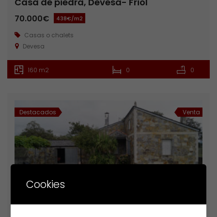
Casa de piedra, Devesa- Friol
70.000€
438€/m2
Casas o chalets
Devesa
160 m2
0
0
Destacados
Venta
Cookies
Casa de 3 dormitorios, Santalla de