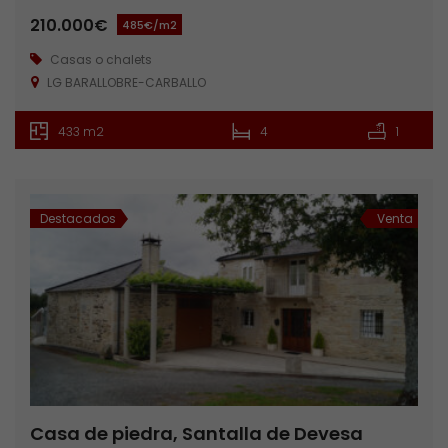
210.000€
485€/m2
Casas o chalets
LG BARALLOBRE-CARBALLO
433 m2
4
1
Destacados
Venta
Casa de piedra, Santalla de Devesa