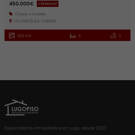
450.000€
1.364€/m2
Casas o chalets
LG CANCELA,A-CONDES
330 m2
4
3
Especialistas inmobiliarios en Lugo desde 2003