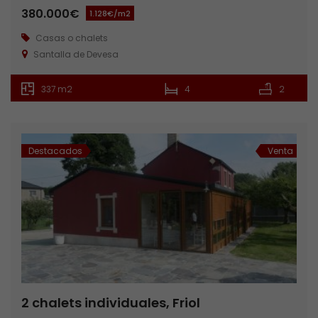
380.000€
1.128€/m2
Casas o chalets
Santalla de Devesa
337 m2
4
2
Destacados
Venta
2 chalets individuales, Friol