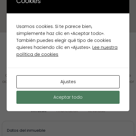
Cookies
Usamos cookies. Si te parece bien,
simplemente haz clic en «Aceptar todo».
También puedes elegir qué tipo de cookies
quieres haciendo clic en «Ajustes».
Lee nuestra
política de cookies
✦ LEY 10/2025 · TRANSPARENCIA INMOBILIARIA
Calculadora de gastos de
Compraventa
Calcula el coste total real de adquisición de este inmueble de
Ajustes
acuerdo con las obligaciones de transparencia establecidas por
la Ley 10/2025.
Aceptar todo
1
2
3
Inmueble
Financiación
Resultado
Datos del inmueble