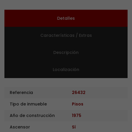
Detalles
Características / Extras
Descripción
Localización
Referencia
26432
Tipo de inmueble
Pisos
Año de construcción
1975
Ascensor
Sí