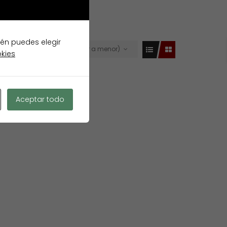
ién puedes elegir
Precio (mayor a menor)
VENTA
okies
Aceptar todo