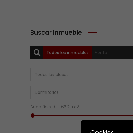
Buscar Inmueble
Todos los inmuebles
Venta
Superficie [
0
-
650
] m2
Cookies