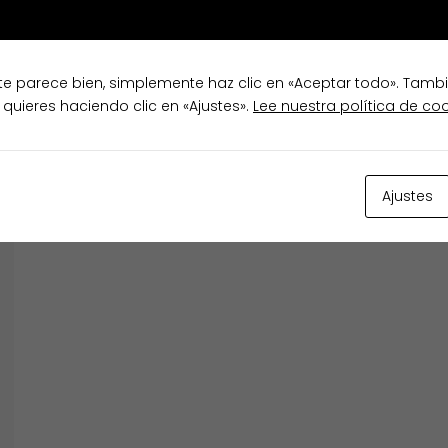
te parece bien, simplemente haz clic en «Aceptar todo». Tamb
TODOS
 quieres haciendo clic en «Ajustes».
Lee nuestra política de co
Ajustes