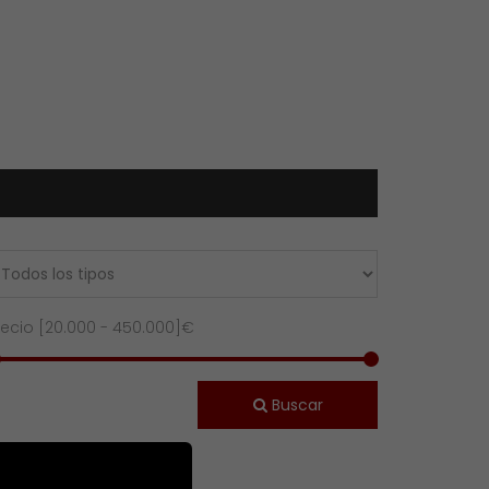
recio [
20.000
-
450.000
]€
Buscar