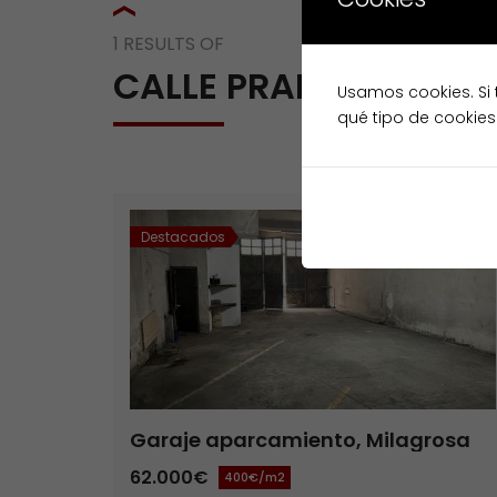
1 RESULTS OF
CALLE PRADO
Usamos cookies. Si 
qué tipo de cookies
Destacados
Venta
Garaje aparcamiento, Milagrosa
62.000€
400€/m2