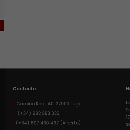
Contacto
H
L
Camiño Real, 40, 27003 Lugo
9
(+34) 982 283 033
1
(+34) 607 430 467 (Alberto)
S