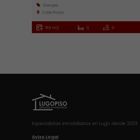
Garajes
Calle Prado
155 m2
0
0
Especialistas inmobiliarios en Lugo desde 2003
Aviso Legal