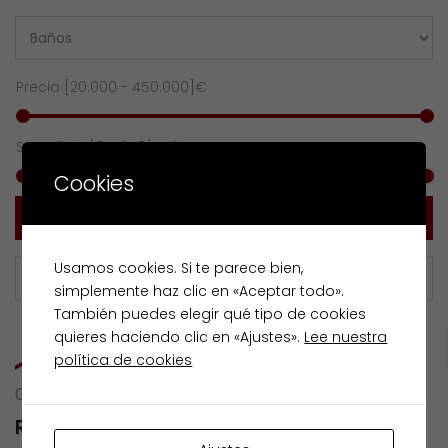
Precio [
20.000
-
450.000
]€
Superficie [
0
-
650
] m2
Cookies
Buscar
Usamos cookies. Si te parece bien,
simplemente haz clic en «Aceptar todo».
También puedes elegir qué tipo de cookies
quieres haciendo clic en «Ajustes».
Lee nuestra
política de cookies
0 RESULTS OF
RU FLOR DE MALVA