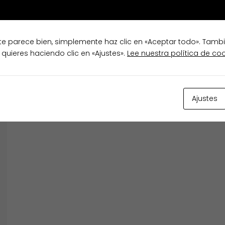
ADOR
te parece bien, simplemente haz clic en «Aceptar todo». Tamb
TODOS
 quieres haciendo clic en «Ajustes».
Lee nuestra política de co
Ajustes