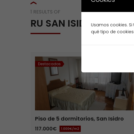
1 RESULTS OF
RU SAN ISIDRO LABR
Usamos cookies. Si 
qué tipo de cookies
Destacados
Venta
Piso de 5 dormitorios, San Isidro
Labrador
117.000€
1.000€/m2