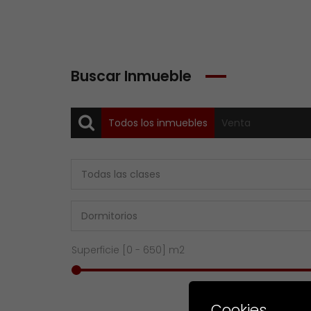
Buscar Inmueble
Todos los inmuebles
Venta
Superficie [
0
-
650
] m2
Cookies