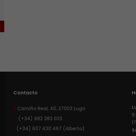
Contacto
H
L
Camiño Real, 40, 27003 Lugo
9
(+34) 982 283 033
1
(+34) 607 430 467 (Alberto)
S