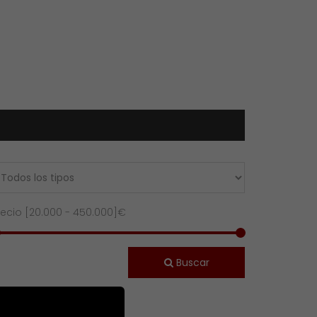
recio [
20.000
-
450.000
]€
Buscar